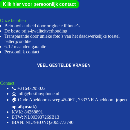
Klik hier voor persoonlijk contact
Onze beloften
Betrouwbaarheid door originele iPhone’s
Dé beste prijs-kwaliteitverhouding
Transparantie door unieke foto’s van het daadwerkelijke toestel +
batterijconditie
6-12 maanden garantie
Persoonlijk contact
VEEL GESTELDE VRAGEN
Contact
📞 +31643295022
📩 info@bestbuyphone.nl
🏠 Oude Apeldoornseweg 45-067 , 7333NR Apeldoorn
(open
op afspraak)
KVK: 84268891
BTW: NL003937269B13
IBAN: NL79BUNQ2065773790