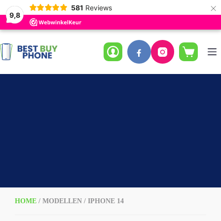
×
581
Reviews
9,8
Ga
naar
de
Winkelwag
inhoud
HOME
/ MODELLEN / IPHONE 14