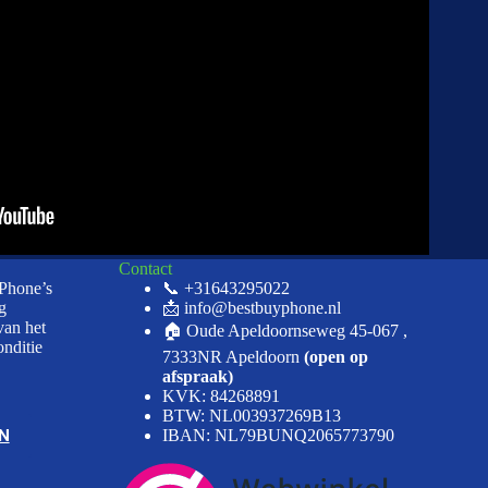
Contact
iPhone’s
📞 +31643295022
g
📩 info@bestbuyphone.nl
van het
🏠 Oude Apeldoornseweg 45-067 ,
onditie
7333NR Apeldoorn
(open op
afspraak)
KVK: 84268891
BTW: NL003937269B13
N
IBAN: NL79BUNQ2065773790