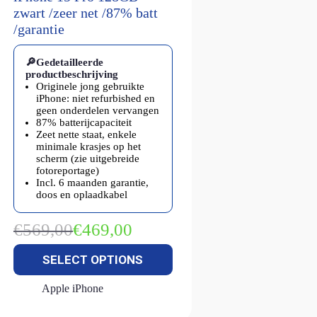
zwart /zeer net /87% batt
/garantie
🔎Gedetailleerde
productbeschrijving
Originele jong gebruikte
iPhone: niet refurbished en
geen onderdelen vervangen
87% batterijcapaciteit
Zeet nette staat, enkele
minimale krasjes op het
scherm (zie uitgebreide
fotoreportage)
Incl. 6 maanden garantie,
doos en oplaadkabel
€
569,00
€
469,00
Oorspronkelijke
Huidige
prijs
prijs
SELECT OPTIONS
was:
is:
€569,00.
€469,00.
Apple iPhone