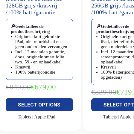
128GB grijs /krasvrij
256GB grijs /kras
/100% batt /garantie
/100% batt /garan
🔎Gedetailleerde
🔎Gedetailleerde
productbeschrijving
productbeschrijvin
Originele kort gebruikte
Originele kort ge
iPad, niet refurbished en
iPad, niet refurbi
geen onderdelen vervangen
geen onderdelen
Incl. 12 maanden garantie,
Incl. 12 maanden 
doos, originele smart folio
screenprotector, 
two. 59,- en oplaadkabel
oplaadkabel
Krasvrij
Krasvrij
100% batterijconditie
100% batterijcond
opgeladen)
€
849,00
€
679,00
Oorspronkelijke
Huidige
€
839,00
€
719
Oorspron
Huidige
prijs
prijs
prijs
prijs
was:
is:
SELECT OPTIONS
SELECT OPT
was:
is:
€849,00.
€679,00.
€839,00.
€719,00.
Tablets | Apple iPad
Tablets | Apple 