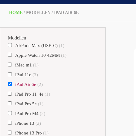
HOME
/ MODELLEN / IPAD AIR 6E
Modellen
AirPods Max (USB-C)
(1)
Apple Watch 10 42MM
(1)
iMac m1
(1)
iPad 11e
(3)
iPad Air 6e
(2)
iPad Pro 11' 4e
(1)
iPad Pro 5e
(1)
iPad Pro M4
(2)
iPhone 13
(2)
iPhone 13 Pro
(1)