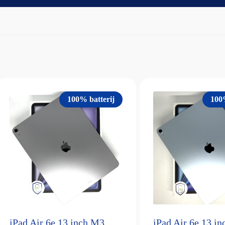
100% batterij
100
iPad Air 6e 13 inch M3
iPad Air 6e 13 i