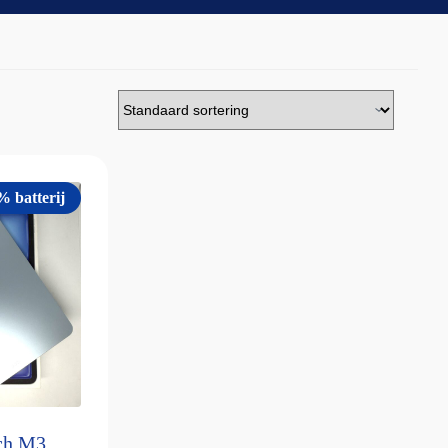
% batterij
nch M3