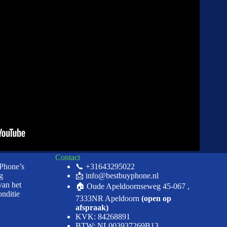
Contact
iPhone’s
📞 +31643295022
g
📩 info@bestbuyphone.nl
van het
🏠 Oude Apeldoornseweg 45-067 ,
onditie
7333NR Apeldoorn
(open op
afspraak)
KVK: 84268891
BTW: NL003937269B13