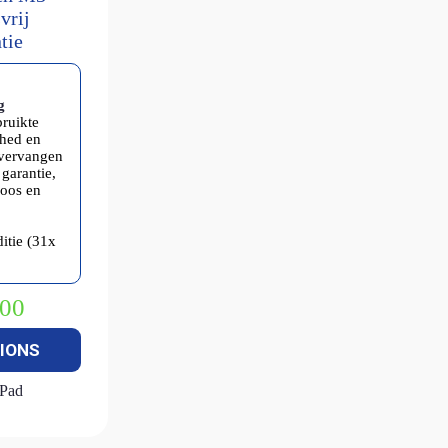
vrij
tie
g
bruikte
shed en
 vervangen
garantie,
doos en
itie (31x
,00
kelijke
IONS
iPad